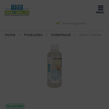
MENU
Eenvoudig meten
Home
Producten
Onderhoud
Deco Cleaner
DUO
VERDUISTEREND
Op voorraad