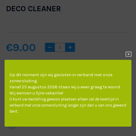
NIET DOORSCHIJNEND
LAMELLEN
DECO CLEANER
SPLENDID PLISS PITSBURGH
SPLENDID PLISS PITTSBURGH BLACK OUT
€
9.00
DECORATIEF
Op dit moment zijn wij gesloten in verband met onze
zomersluiting.
Vanaf 25 augustus 2026 staan wij u weer graag te woord.
Gratis
verzending boven de €100,-
Wij wensen u fijne vakantie!
U kunt uw bestelling gewoon plaatsen alleen zal de levertijd in
appelgroen
betongrijs
crémewit
appelgr
verband met onze zomersluiting langer zijn dan u van ons gewend
D0410
D0220
D0380
C541
Montage aan huis
mogelijk
bent.
Binnen
3 werkdagen
in huis.