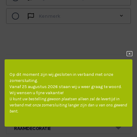
NIET DOORSCHIJNEND
LAMELLEN
Kenmerk
SPLENDID PLISS PITSBURGH
SPLENDID PLISS PITTSBURGH BLACK OUT
DECORATIEF
Productinformatie
Op dit moment zijn wij gesloten in verband met onze
zomersluiting.
Vanaf 25 augustus 2026 staan wij u weer graag te woord.
Video bekijken
Meetinstructies
Wij wensen u fijne vakantie!
U kunt uw bestelling gewoon plaatsen alleen zal de levertijd in
appelgroen
betongrijs
crémewit
appelgr
verband met onze zomersluiting langer zijn dan u van ons gewend
D0410
D0220
D0380
C541
bent.
RAAMDECORATIE
donkerbruin
grijswit
marineblauw
crémew