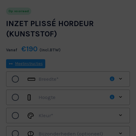
Op voorraad
INZET PLISSÉ HORDEUR
(KUNSTSTOF)
€190
Vanaf
(Incl.BTW)
Meetinstructies
Breedte
*
Hoogte
Kleur
*
DUO
VERDUISTEREND
Bijzonderheden (optioneel)