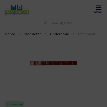
MENU
Eenvoudig meten
Home
Producten
Onderhoud
Staalband
DUO
VERDUISTEREND
NIET DOORSCHIJNEND
LAMELLEN
Op voorraad