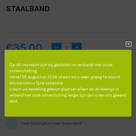
STAALBAND
SPLENDID PLISS PITSBURGH
SPLENDID PLISS PITTSBURGH BLACK OUT
€
35.00
DECORATIEF
Op dit moment zijn wij gesloten in verband met onze
zomersluiting.
Vanaf 25 augustus 2026 staan wij u weer graag te woord.
Wij wensen u fijne vakantie!
U kunt uw bestelling gewoon plaatsen alleen zal de levertijd in
Gratis
verzending boven de €100,-
appelgroen
betongrijs
crémewit
appelgr
verband met onze zomersluiting langer zijn dan u van ons gewend
D0410
D0220
D0380
C541
bent.
Montage aan huis
mogelijk
Snel bezorgd in heel Nederland
donkerbruin
grijswit
marineblauw
crémew
D0190
D0230
D0270
C538