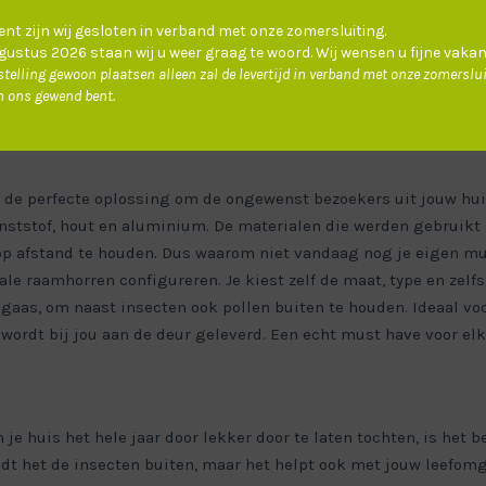
nt zijn wij gesloten in verband met onze zomersluiting.
ustus 2026 staan wij u weer graag te woord. Wij wensen u fijne vakan
telling gewoon plaatsen alleen zal de levertijd in verband met onze zomerslu
n ons gewend bent.
n de perfecte oplossing om de ongewenst bezoekers uit jouw hu
ststof, hout en aluminium. De materialen die werden gebruikt z
 afstand te houden. Dus waarom niet vandaag nog je eigen mu
e raamhorren configureren. Je kiest zelf de maat, type en zelf
gaas, om naast insecten ook pollen buiten te houden. Ideaal voo
wordt bij jou aan de deur geleverd. Een echt must have voor el
je huis het hele jaar door lekker door te laten tochten, is het
dt het de insecten buiten, maar het helpt ook met jouw leefomg