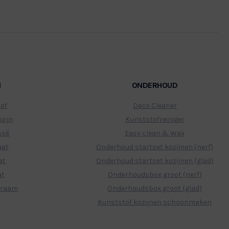
N
ONDERHOUD
tof
Deco Cleaner
zijn
Kunststofreiniger
ssé
Easy clean & Wax
aat
Onderhoud startset kozijnen (nerf)
at
Onderhoud startset kozijnen (glad)
at
Onderhoudsbox groot (nerf)
 raam
Onderhoudsbox groot (glad)
Kunststof kozijnen schoonmaken