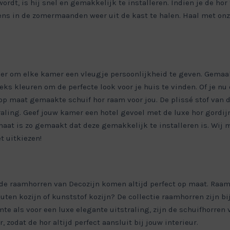
, is hij snel en gemakkelijk te installeren. Indien je de hor ti
s in de zomermaanden weer uit de kast te halen. Haal met onz
ier om elke kamer een vleugje persoonlijkheid te geven. Gemaa
eeks kleuren om de perfecte look voor je huis te vinden. Of je nu
e op maat gemaakte schuif hor raam voor jou. De plissé stof van
raling. Geef jouw kamer een hotel gevoel met de luxe hor gordi
at is zo gemaakt dat deze gemakkelijk te installeren is. Wij m
et uitkiezen!
, de raamhorren van Decozijn komen altijd perfect op maat. Raam
uten kozijn of kunststof kozijn? De collectie raamhorren zijn bi
mte als voor een luxe elegante uitstraling, zijn de schuifhorre
, zodat de hor altijd perfect aansluit bij jouw interieur.