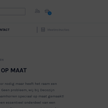
0
NTACT
Meetinstructies
REN
 OP MAAT
hor nodig maar heeft het raam een
 Geen probleem, wij bij Decozijn
raamhorren speciaal op maat gemaakt!
een essentieel onderdeel van een