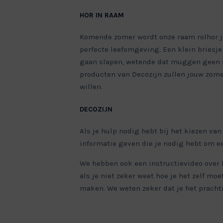
HOR IN RAAM
Komende zomer wordt onze raam rolhor jo
perfecte leefomgeving. Een klein briesj
gaan slapen, wetende dat muggen geen s
producten van Decozijn zullen jouw zome
willen.
DECOZIJN
Als je hulp nodig hebt bij het kiezen van
informatie geven die je nodig hebt om e
We hebben ook een instructievideo over 
als je niet zeker weet hoe je het zelf mo
maken. We weten zeker dat je het prachti