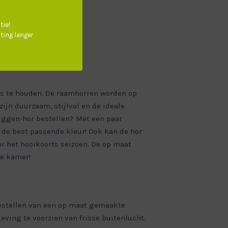
tie!
iting langer
is te houden. De raamhorren worden op
ijn duurzaam, stijlvol en de ideale
ggen-hor bestellen? Met een paar
s de best passende kleur! Ook kan de hor
r het hooikoorts seizoen. De op maat
ke kamer!
 bestellen van een op maat gemaakte
eving te voorzien van frisse buitenlucht.