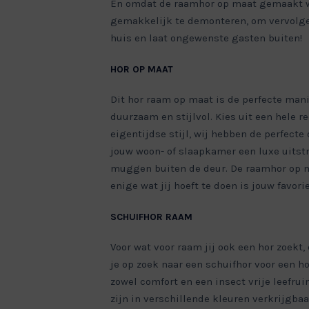
En omdat de raamhor op maat gemaakt wordt
gemakkelijk te demonteren, om vervolgen
huis en laat ongewenste gasten buiten!
HOR OP MAAT
Dit hor raam op maat is de perfecte man
duurzaam en stijlvol. Kies uit een hele r
eigentijdse stijl, wij hebben de perfect
jouw woon- of slaapkamer een luxe uitst
muggen buiten de deur. De raamhor op ma
enige wat jij hoeft te doen is jouw favori
SCHUIFHOR RAAM
Voor wat voor raam jij ook een hor zoekt
je op zoek naar een schuifhor voor een ho
zowel comfort en een insect vrije leefrui
zijn in verschillende kleuren verkrijgbaar