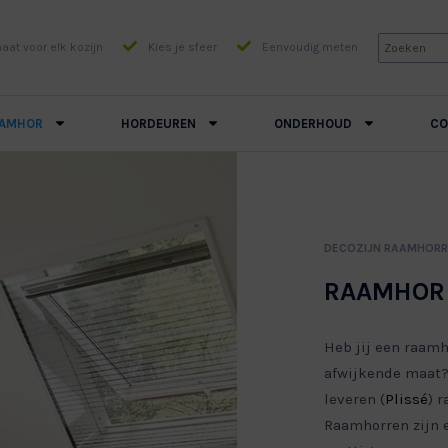
at voor elk kozijn
Kies je sfeer
Eenvoudig meten
AMHOR
HORDEUREN
ONDERHOUD
CO
DECOZIJN RAAMHOR
RAAMHOR
Heb jij een raam
afwijkende maat?
leveren (
Plissé
) 
Raamhorren zijn 