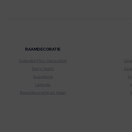
RAAMDECORATIE
Splendid Pliss Decoratief
Orig
Day'n Night
Spl
Supplente
In
Latende
Raamdecoratie op maat