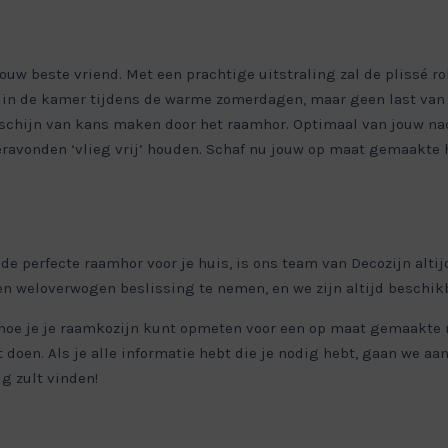
uw beste vriend. Met een prachtige uitstraling zal de plissé 
e in de kamer tijdens de warme zomerdagen, maar geen last van
chijn van kans maken door het raamhor. Optimaal van jouw nac
ravonden ‘vlieg vrij’ houden. Schaf nu jouw op maat gemaakte ho
 de perfecte raamhor voor je huis, is ons team van Decozijn altij
en weloverwogen beslissing te nemen, en we zijn altijd beschik
hoe je je raamkozijn kunt opmeten voor een op maat gemaakte r
et doen. Als je alle informatie hebt die je nodig hebt, gaan we 
g zult vinden!