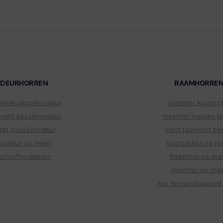
DEURHORREN
RAAMHORRE
inele plisséhordeur
Inzethor kunsts
endid plisséhordeur
Inzethor houten ko
zet plisséhordeur
Vast raamhor pli
Hordeur op maat
Voorzethor op m
Schuifhordeuren
Raamhor op ma
Inzethor op ma
Hor binnendraaiend