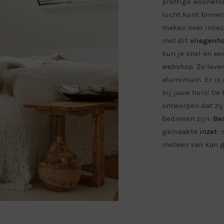
prettige woonervar
lucht kunt binnenl
maken over insec
met dit
vliegenh
kun je snel en e
webshop. Zo lever
aluminium. Er is 
bij jouw huis! De 
ontworpen dat zij
bedienen zijn.
Be
gemaakte
inzet-
o
meteen van kan g