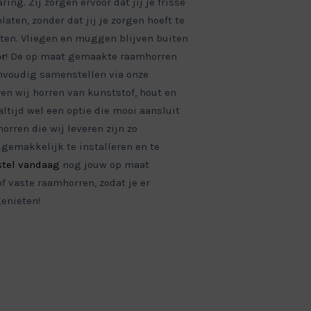
ing. Zij zorgen ervoor dat jij je frisse
aten, zonder dat jij je zorgen hoeft te
ten. Vliegen en muggen blijven buiten
or
! De op maat gemaakte raamhorren
envoudig samenstellen via onze
en wij horren van kunststof, hout en
altijd wel een optie die mooi aansluit
horren die wij leveren zijn zo
 gemakkelijk te installeren en te
stel vandaag
nog jouw op maat
f vaste raamhorren, zodat je er
enieten!