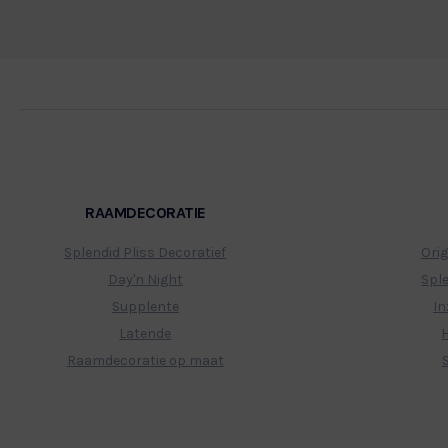
Let op, de kleuren van on
RAAMDECORATIE
Splendid Pliss Decoratief
Orig
Day'n Night
Spl
Supplente
In
Latende
Raamdecoratie op maat