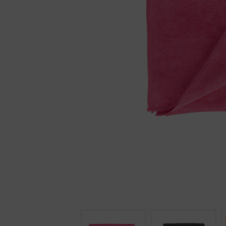
DUO
VERDUIS