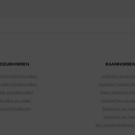
ze producten kunnen afwijken van de daadwerkelijke productkle
DEURHORREN
RAAMHORRE
inele plisséhordeur
Inzethor kunsts
endid plisséhordeur
Inzethor houten ko
zet plisséhordeur
Vast raamhor pli
Hordeur op maat
Voorzethor op m
Schuifhordeuren
Raamhor op ma
Inzethor op ma
Hor binnendraaiend