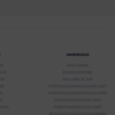
ur
Let op, de kleuren van onze producte
N
ONDERHOUD
tof
Deco Cleaner
zijn
Kunststofreiniger
ssé
Easy clean & Wax
aat
Onderhoud startset kozijnen (nerf)
at
Onderhoud startset kozijnen (glad)
at
Onderhoudsbox groot (nerf)
 raam
Onderhoudsbox groot (glad)
Kunststof kozijnen schoonmaken