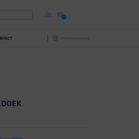
0
NTACT
Meetinstructies
LDOEK