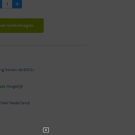
aan winkelwagen
ng boven de €100,-
ID PLISS PITSBURGH
uis
mogelijk
 heel Nederland