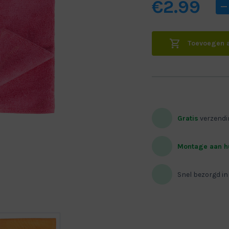
€
2.99
Toevoegen 
Gratis
verzendi
TEREND
NIET DOORSCHIJNEND
LAMELLEN
SPLEND
Montage aan h
SPLENDID PLISS PITTSBURGH BLACK OUT
DECORATIEF
Snel bezorgd in