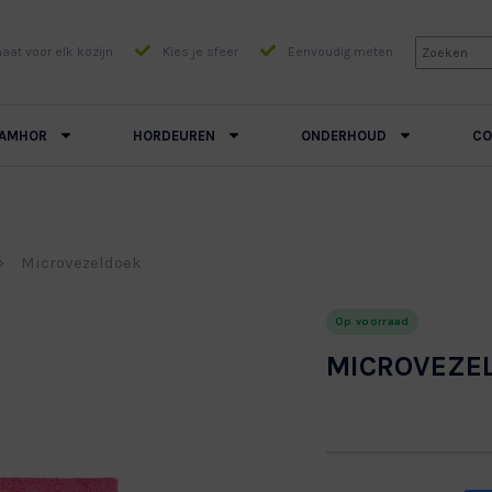
at voor elk kozijn
Kies je sfeer
Eenvoudig meten
AMHOR
HORDEUREN
ONDERHOUD
CO
Microvezeldoek
Op voorraad
MICROVEZE