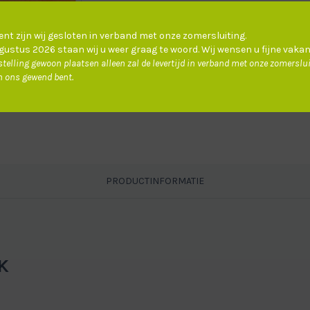
nt zijn wij gesloten in verband met onze zomersluiting.
betongrijs
crémewit
ustus 2026 staan wij u weer graag te woord. Wij wensen u fijne vakan
D0220
D0380
telling gewoon plaatsen alleen zal de levertijd in verband met onze zomerslu
n ons gewend bent.
marineblauw
mokkabruin
D0270
D0170
PRODUCTINFORMATIE
K
zwart
D0200