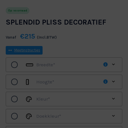
Op voorraad
SPLENDID PLISS DECORATIEF
€215
Vanaf
(Incl.BTW)
Meetinstructies
Breedte
*
Hoogte
*
Kleur
*
Doekkleur
*