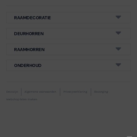
RAAMDECORATIE
DEURHORREN
RAAMHORREN
VERDUISTEREND
ONDERHOUD
NIET DOORSCHIJNEND
DUO
Decozijn
Algemene voorwaarden
Privacyverklaring
Bezorging
LAMELLEN
Webshop laten maken
SPLENDID PLISS PITTSBURGH BLACK OUT
SPLENDID PLISS PITSBURGH