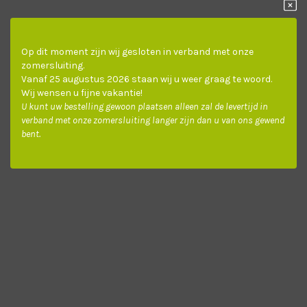
DECORATIEF
Op dit moment zijn wij gesloten in verband met onze
zomersluiting.
Vanaf 25 augustus 2026 staan wij u weer graag te woord.
Wij wensen u fijne vakantie!
U kunt uw bestelling gewoon plaatsen alleen zal de levertijd in
verband met onze zomersluiting langer zijn dan u van ons gewend
appelgroen
betongrijs
bruingrijs
appelgr
bent.
C5410
C5220
C5200
B120
crémewit
donkerbruin
marineblauw
donkerb
C5380
C5180
C5270
B1216
paars
signaalgrijs
taupe
zuiverw